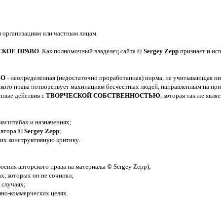
м организациям или частным лицам.
СКОЕ ПРАВО
. Как полномочный владелец сайта
© Sergey Zepp
признает и ис
ВО
- неопределенная (недостаточно проработанная) норма, не учитывающая ни 
ого права потворствует махинациям бесчестных людей, направленным на прис
енные действия с
ТВОРЧЕСКОЙ СОБСТВЕННОСТЬЮ
, которая так же явл
масштабах и назначениях;
автора
© Sergey Zepp
;
 их конструктивную критику.
оения авторского права на материалы © Sergey Zepp);
ах, которых он не сочинял;
 случаях;
мно-коммерческих целях.