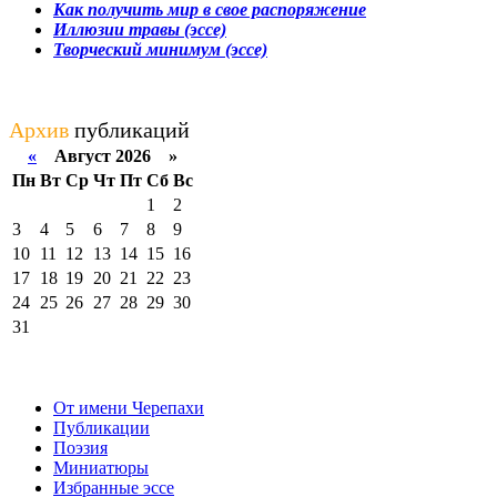
Как получить мир в свое распоряжение
Иллюзии травы (эссе)
Творческий минимум (эссе)
Архив
публикаций
«
Август 2026 »
Пн
Вт
Ср
Чт
Пт
Сб
Вс
1
2
3
4
5
6
7
8
9
10
11
12
13
14
15
16
17
18
19
20
21
22
23
24
25
26
27
28
29
30
31
От имени Черепахи
Публикации
Поэзия
Миниатюры
Избранные эссе