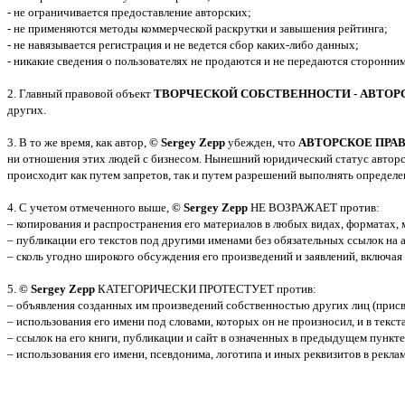
- не ограничивается предоставление авторских;
- не применяются методы коммерческой раскрутки и завышения рейтинга;
- не навязывается регистрация и не ведется сбор каких-либо данных;
- никакие сведения о пользователях не продаются и не передаются сторонни
2. Главный правовой объект
ТВОРЧЕСКОЙ СОБСТВЕННОСТИ - АВТОР
других.
3. В то же время, как автор,
© Sergey Zepp
убежден, что
АВТОРСКОЕ ПРА
ни отношения этих людей с бизнесом. Нынешний юридический статус авторск
происходит как путем запретов, так и путем разрешений выполнять определ
4. С учетом отмеченного выше,
© Sergey Zepp
НЕ ВОЗРАЖАЕТ против:
– копирования и распространения его материалов в любых видах, форматах, 
– публикации его текстов под другими именами без обязательных ссылок на 
– сколь угодно широкого обсуждения его произведений и заявлений, включая
5.
© Sergey Zepp
КАТЕГОРИЧЕСКИ ПРОТЕСТУЕТ против:
– объявления созданных им произведений собственностью других лиц (присв
– использования его имени под словами, которых он не произносил, и в текст
– ссылок на его книги, публикации и сайт в означенных в предыдущем пункте
– использования его имени, псевдонима, логотипа и иных реквизитов в рекла