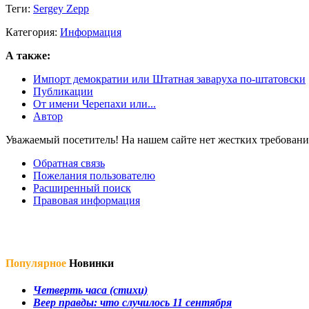
Теги:
Sergey Zepp
Категория:
Информация
А также:
Импорт демократии или Штатная заваруха по-штатовски
Публикации
От имени Черепахи или...
Автор
Уважаемый посетитель! На нашем сайте нет жестких требовани
Обратная связь
Пожелания пользователю
Расширенный поиск
Правовая информация
Популярное
Новинки
Четверть часа (стихи)
Веер правды: что случилось 11 сентября