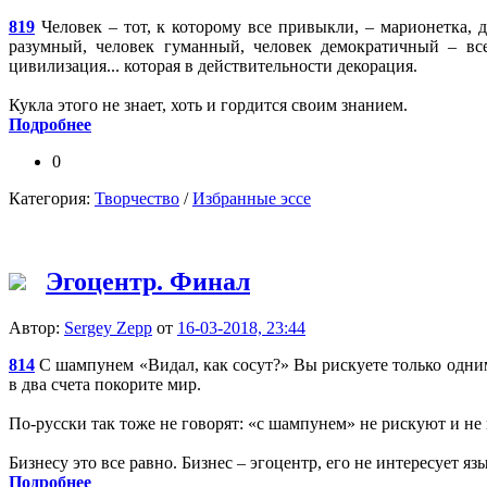
819
Человек – тот, к которому все привыкли, – марионетка,
разумный, человек гуманный, человек демократичный – все
цивилизация... которая в действительности декорация.
Кукла этого не знает, хоть и гордится своим знанием.
Подробнее
0
Категория:
Творчество
/
Избранные эссе
Эгоцентр. Финал
Автор:
Sergey Zepp
от
16-03-2018, 23:44
814
С шампунем «Видал, как сосут?» Вы рискуете только одним
в два счета покорите мир.
По-русски так тоже не говорят: «с шампунем» не рискуют и не
Бизнесу это все равно. Бизнес – эгоцентр, его не интересует яз
Подробнее