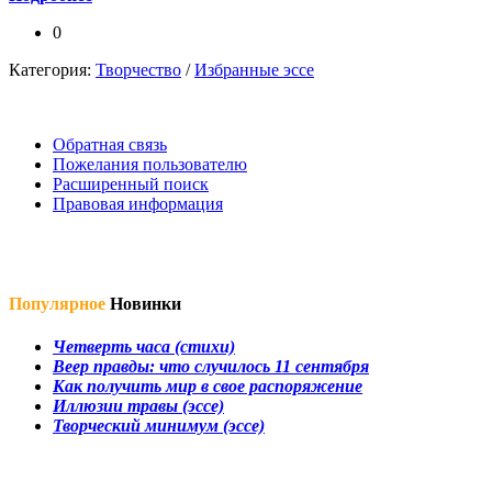
0
Категория:
Творчество
/
Избранные эссе
Обратная связь
Пожелания пользователю
Расширенный поиск
Правовая информация
Популярное
Новинки
Четверть часа (стихи)
Веер правды: что случилось 11 сентября
Как получить мир в свое распоряжение
Иллюзии травы (эссе)
Творческий минимум (эссе)