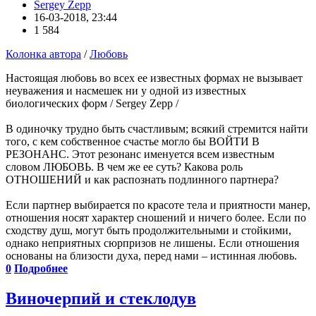
Sergey Zepp
16-03-2018, 23:44
1 584
Колонка автора
/
Любовь
Настоящая любовь во всех ее известных формах не вызывает
неуважения и насмешек ни у одной из известных
биологических форм / Sergey Zepp /
В одиночку трудно быть счастливым; всякий стремится найти
того, с кем собственное счастье могло бы ВОЙТИ В
РЕЗОНАНС. Этот резонанс именуется всем известным
словом ЛЮБОВЬ. В чем же ее суть? Какова роль
ОТНОШЕНИЙ и как распознать подлинного партнера?
Если партнер выбирается по красоте тела и приятности манер,
отношения носят характер сношений и ничего более. Если по
сходству душ, могут быть продолжительными и стойкими,
однако неприятных сюрпризов не лишены. Если отношения
основаны на близости духа, перед нами – истинная любовь.
0
Подробнее
Виночерпий и стеклодув