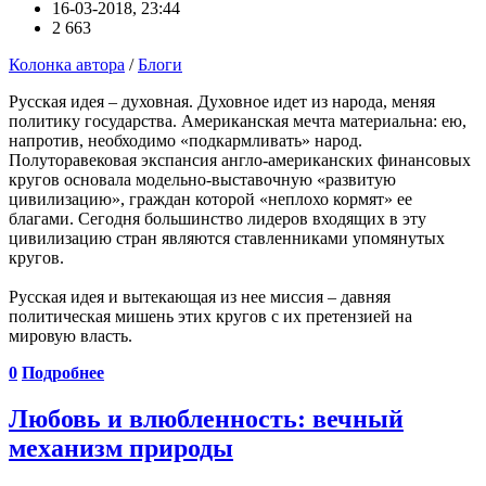
16-03-2018, 23:44
2 663
Колонка автора
/
Блоги
Русская идея – духовная. Духовное идет из народа, меняя
политику государства. Американская мечта материальна: ею,
напротив, необходимо «подкармливать» народ.
Полуторавековая экспансия англо-американских финансовых
кругов основала модельно-выставочную «развитую
цивилизацию», граждан которой «неплохо кормят» ее
благами. Сегодня большинство лидеров входящих в эту
цивилизацию стран являются ставленниками упомянутых
кругов.
Русская идея и вытекающая из нее миссия – давняя
политическая мишень этих кругов с их претензией на
мировую власть.
0
Подробнее
Любовь и влюбленность: вечный
механизм природы